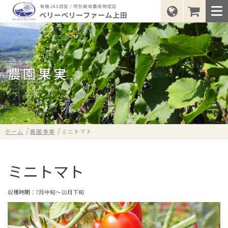
コンセプト
農園事業
農園果実
商品開発
農園事業トップ
レストラン事業
ブルーベリー
ナイアガラ
/
/
ホーム
農園事業
ミニトマト
社会貢献
ラズベリー
キャンベル
ミニトマト
会社案内
シーベリー
ポートランド
収穫時期：7月中旬〜10月下旬
ニュース
ボイセンベリー
ヤマブドウ
プルーン
ミニトマト