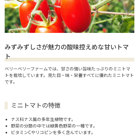
tel. 0135-32-3090
fax. 0135-32-3092
サクランボ
イエローミニトマト
受付時間：月〜金 9:00~17:00
（祝日および冬季、年末年始の休業日を除く）
みずみずしさが魅力の酸味控えめな甘いトマ
お問い合わせはこちら
ト
ベリーベリーファームでは、甘さの強い旨味たっぷりのミニトマ
トを栽培しています。見た目・味・栄養すべてに優れたミニトマト
です。
ミニトマトの特徴
ナス科ナス属の多年生植物です。
野菜の分類の中では緑黄色野菜の一種です。
ビタミンCやリコピンを多く含んでいます。