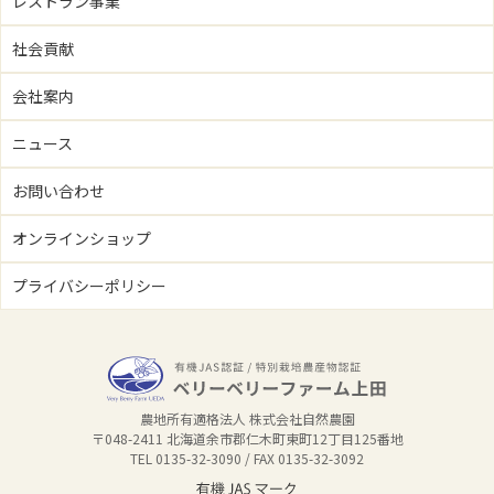
レストラン事業
ブルーベリー
ナイアガラ
社会貢献
ラズベリー
キャンベル
会社案内
シーベリー
ポートランド
ニュース
ボイセンベリー
ヤマブドウ
お問い合わせ
プルーン
ミニトマト
オンラインショップ
サクランボ
イエローミニトマト
プライバシーポリシー
農地所有適格法人 株式会社自然農園
〒048-2411 北海道余市郡仁木町東町12丁目125番地
TEL 0135-32-3090
/ FAX 0135-32-3092