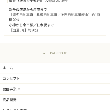
最寄り駅まで小樽経由でお越しの場合
新千歳空港から余市まで
【道央自動車道／札樽自動車道／後志自動車道経由】
約1時
間20分
小樽から余市駅／仁木駅まで
【国道5号】約30分
PAGE TOP
ホーム
コンセプト
農園事業
農園事業トップ
商品開発