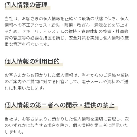
tel. 0135-32-3090
個人情報の管理
fax. 0135-32-3092
サクランボ
イエローミニトマト
当社は、お客さまの個人情報を正確かつ最新の状態に保ち、個人
受付時間：月〜金 9:00~17:00
情報への不正アクセス・紛失・破損・改ざん・漏洩などを防止す
（祝日および冬季、年末年始の休業日を除く）
るため、セキュリティシステムの維持・管理体制の整備・社員教
育の徹底等の必要な措置を講じ、安全対策を実施し個人情報の厳
重な管理を行ないます。
お問い合わせはこちら
個人情報の利用目的
お客さまからお預かりした個人情報は、当社からのご連絡や業務
のご案内やご質問に対する回答として、電子メールや資料のご送
付に利用いたします。
個人情報の第三者への開示・提供の禁止
当社は、お客さまよりお預かりした個人情報を適切に管理し、次
のいずれかに該当する場合を除き、個人情報を第三者に開示いた
しません。