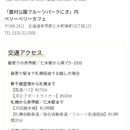
「農村公園フルーツパークにき」内
ベリーベリーカフェ
〒048-2411 北海道余市郡仁木町東町16丁目121
TEL
0135-32-3500
交通アクセス
最寄りの余市駅／仁木駅から車で5~10分
最寄り駅まで札幌経由でお越しの場合
新千歳空港から札幌まで
【高速バス】約75分
【JRエアポートライナー】約40分
札幌から余市駅／仁木駅まで
【JR函館本線】約1時間
【札樽自動車道／後志自動車道／フルーツ街道経由】約1時
間20分