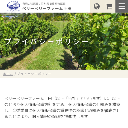
コンセプト
農園事業
プライバシーポリシー
商品開発
農園事業トップ
レストラン事業
ブルーベリー
ナイアガラ
/
ホーム
プライバシーポリシー
社会貢献
ラズベリー
キャンベル
会社案内
シーベリー
ポートランド
ベリーベリーファーム上田（以下「当社」といいます）は、以下
のとおり個人情報保護方針を定め、個人情報保護の仕組みを構築
し、全従業員に個人情報保護の重要性の認識と取組みを徹底させ
ニュース
ボイセンベリー
ヤマブドウ
ることにより、個人情報の保護を推進致します。
プルーン
ミニトマト