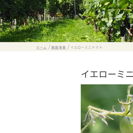
/
/
ホーム
農園事業
イエローミニトマト
イエローミ