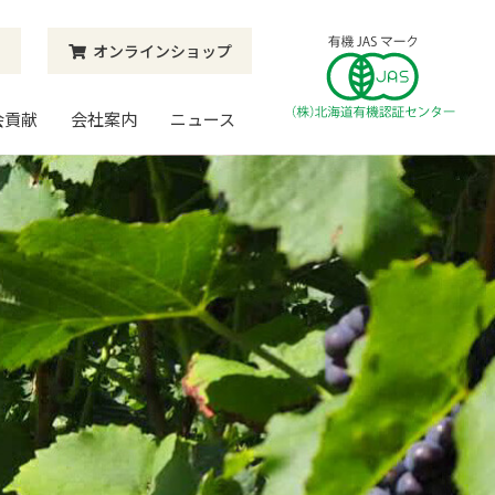
オンラインショップ
上田
会貢献
会社案内
ニュース
ートランド
マブドウ
ニトマト
エローミニトマト