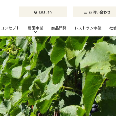
English
お問い合わせ
ベリーベリーファーム
コンセプト
農園事業
商品開発
レストラン事業
社
ブルーベリー
プルーン
ポ
ラズベリー
サクランボ
ヤ
シーベリー
ナイアガラ
ミ
ボイセンベリー
キャンベル
イ